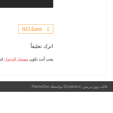
NXT Event
اترك تعليقاً
يجب أنت تكون
مسجل الدخول
لتض
قالب ووردبريس: Dynamico بواسطة ThemeZee.