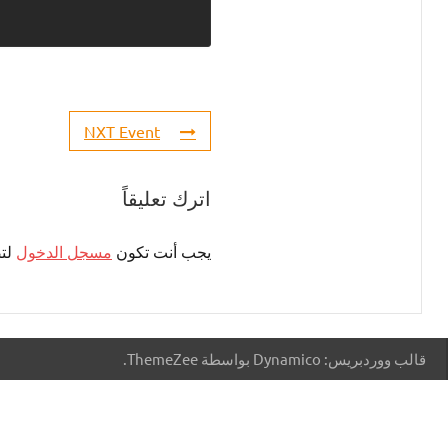
NXT Event
اترك تعليقاً
يجب أنت تكون
مسجل الدخول
لتض
قالب ووردبريس: Dynamico بواسطة ThemeZee.