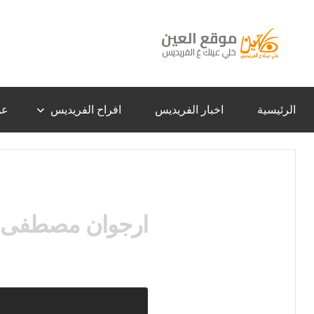
لتجاوز
لى
لمحتوى
موقع
خلي
عينك
عَ
العين
الفريديس
الرئيسية
اخبار الفريديس
افراح الفريديس
عن
–
الفريديس
ارجوان مصطفى ا