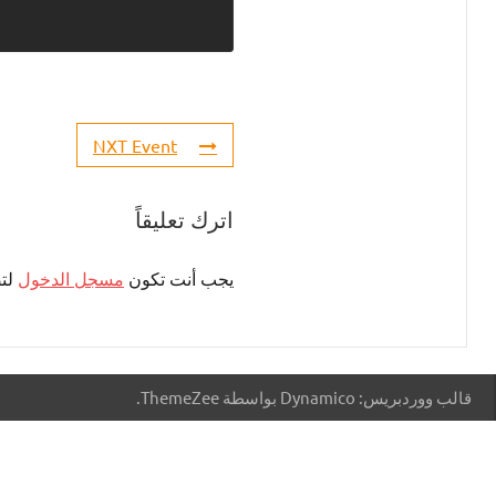
NXT Event
اترك تعليقاً
يجب أنت تكون
مسجل الدخول
لتض
قالب ووردبريس: Dynamico بواسطة ThemeZee.