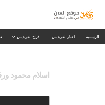
لتجاوز
لى
لمحتوى
موقع
خلي
عينك
عَ
العين
الفريديس
الرئيسية
اخبار الفريديس
افراح الفريديس
عن
–
الفريديس
اسلام محمود ورق