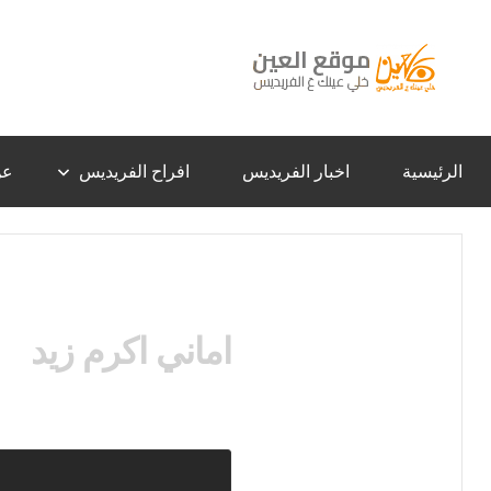
لتجاوز
لى
لمحتوى
موقع
خلي
عينك
عَ
العين
الفريديس
الرئيسية
اخبار الفريديس
افراح الفريديس
عن
–
الفريديس
اماني اكرم زيد