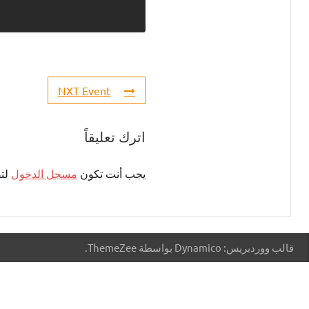
NXT Event
اترك تعليقاً
يجب أنت تكون
مسجل الدخول
لتض
قالب ووردبريس: Dynamico بواسطة ThemeZee.