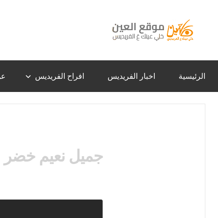
لتجاوز
لى
لمحتوى
موقع
خلي
عينك
عَ
العين
الفريديس
الرئيسية
اخبار الفريديس
افراح الفريديس
عن
–
الفريديس
جميل نعيم خضر