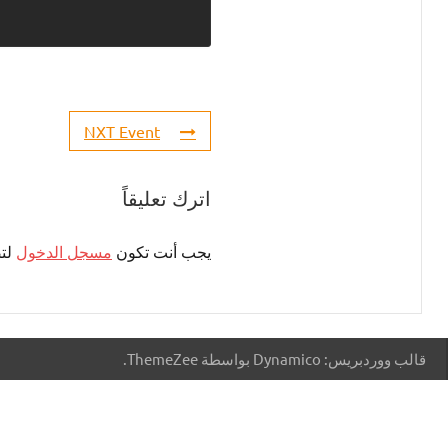
NXT Event
اترك تعليقاً
يجب أنت تكون
مسجل الدخول
لتض
قالب ووردبريس: Dynamico بواسطة ThemeZee.