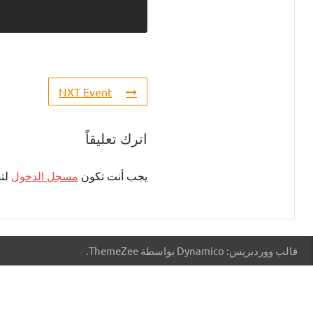
NXT Event
اترك تعليقاً
يجب أنت تكون
مسجل الدخول
لتض
قالب ووردبريس: Dynamico بواسطة ThemeZee.