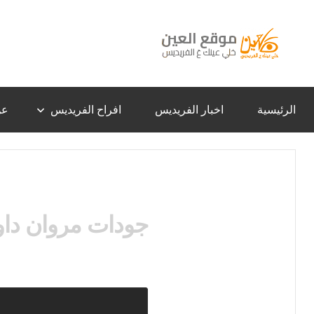
لتجاوز
لى
لمحتوى
موقع
خلي
عينك
عَ
العين
الفريديس
الرئيسية
اخبار الفريديس
افراح الفريديس
عن
–
الفريديس
جودات مروان داو