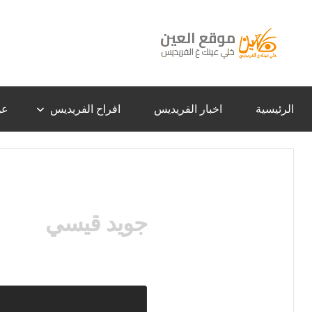
لتجاوز
لى
لمحتوى
موقع
خلي
عينك
عَ
العين
الفريديس
الرئيسية
اخبار الفريديس
افراح الفريديس
عن
–
الفريديس
جويد قيسي