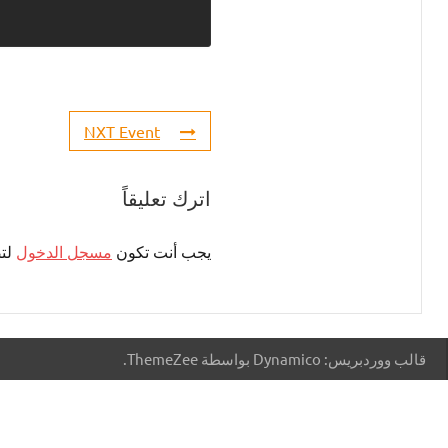
NXT Event
اترك تعليقاً
يجب أنت تكون
مسجل الدخول
لتض
قالب ووردبريس: Dynamico بواسطة ThemeZee.