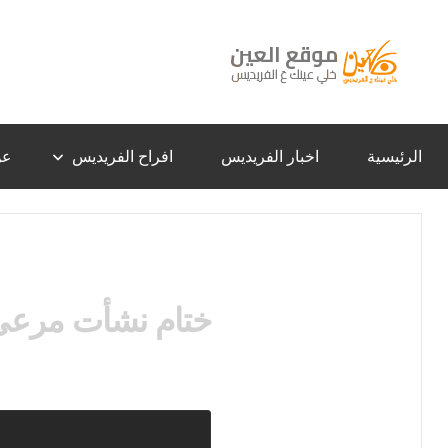
لتجاوز
لى
لمحتوى
موقع
خلي
عينك
عَ
العين
الفريديس
الرئيسية
اخبار الفريديس
افراح الفريديس
عن
–
الفريديس
ختام نشأت مرعي