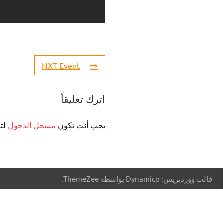
NXT Event
اترك تعليقاً
يجب أنت تكون
مسجل الدخول
لتض
قالب ووردبريس: Dynamico بواسطة ThemeZee.