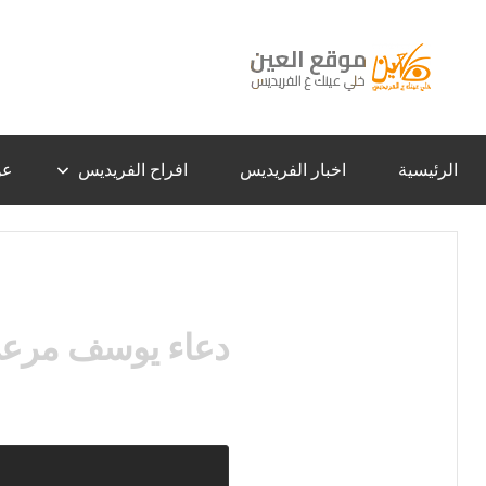
لتجاوز
لى
لمحتوى
موقع
خلي
عينك
عَ
العين
الفريديس
الرئيسية
اخبار الفريديس
افراح الفريديس
عن
–
الفريديس
دعاء يوسف مرع