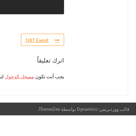
NXT Event
اترك تعليقاً
يجب أنت تكون
مسجل الدخول
لتض
قالب ووردبريس: Dynamico بواسطة ThemeZee.