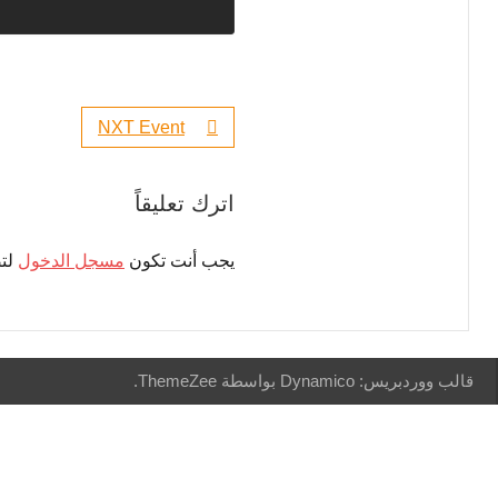
NXT Event
اترك تعليقاً
يجب أنت تكون
مسجل الدخول
لتض
قالب ووردبريس: Dynamico بواسطة ThemeZee.