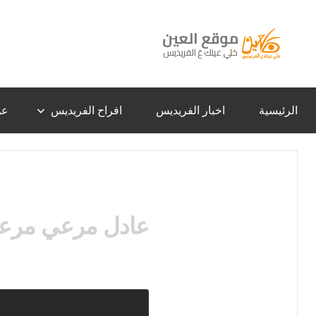
لتجاوز
لى
لمحتوى
موقع
خلي
عينك
عَ
العين
الفريديس
الرئيسية
اخبار الفريديس
افراح الفريديس
عن
–
الفريديس
عادل مرعي مرع