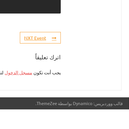
NXT Event
اترك تعليقاً
يجب أنت تكون
مسجل الدخول
لتض
قالب ووردبريس: Dynamico بواسطة ThemeZee.