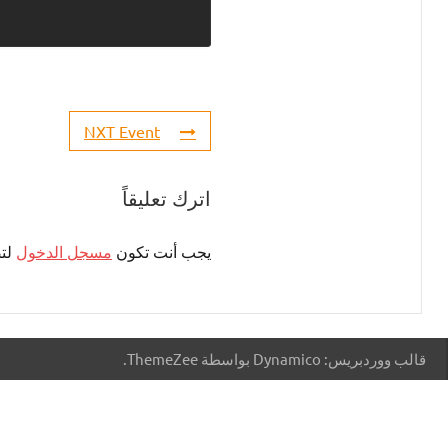
NXT Event
اترك تعليقاً
يجب أنت تكون
مسجل الدخول
لتض
قالب ووردبريس: Dynamico بواسطة ThemeZee.