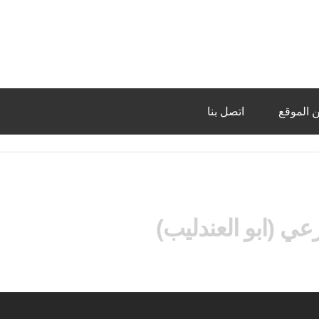
 الموقع
اتصل بنا
ي (ابو العندليب)