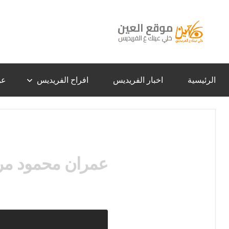
لتجاوز
لى
لمحتوى
موقع
خلي
عينك
عَ
العين
الفريديس
الرئيسية
اخبار الفريديس
افراح الفريديس
عن
–
الفريديس
عمران محمود مرع