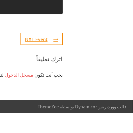
NXT Event
اترك تعليقاً
يجب أنت تكون
مسجل الدخول
لتض
قالب ووردبريس: Dynamico بواسطة ThemeZee.