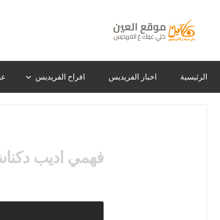
لتجاوز
لى
لمحتوى
موقع
خلي
عينك
عَ
العين
الفريديس
الرئيسية
اخبار الفريديس
افراح الفريديس
عن
–
الفريديس
فهمي اديب دكنا