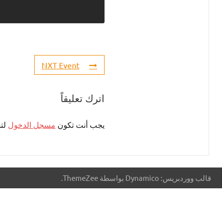
NXT Event
اترك تعليقاً
يجب أنت تكون
مسجل الدخول
لتض
قالب ووردبريس: Dynamico بواسطة ThemeZee.