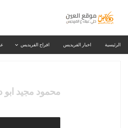
لتجاوز
لى
لمحتوى
موقع
خلي
عينك
عَ
العين
الفريديس
الرئيسية
اخبار الفريديس
افراح الفريديس
عن
–
الفريديس
محمود مجيد ابو 