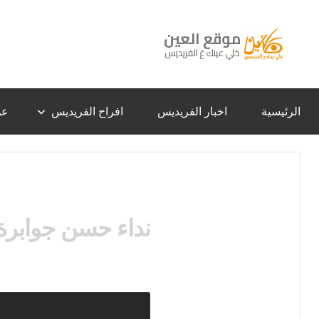
لتجاوز
لى
لمحتوى
موقع
خلي
عينك
عَ
العين
الفريديس
الرئيسية
اخبار الفريديس
افراح الفريديس
عن
–
الفريديس
نداء حسن جوابرة